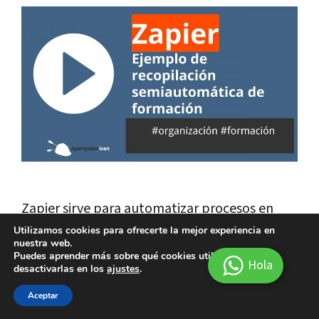
Zapier sirve para automatizar procesos en
internet. Es parecido a IFTTT pero tiene
Utilizamos cookies para ofrecerte la mejor experiencia en
nuestra web.
muchas más opciones. Te cuento cómo lo uso
Puedes aprender más sobre qué cookies utilizamos o
Hola
desactivarlas en los
ajustes
.
yo para recopilar formación interesante que
Aceptar
me llega a través del email, feedly, pocket, …