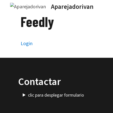
Saltar
Aparejadorivan
al
Feedly
contenido
Login
Contactar
clic para desplegar formulario