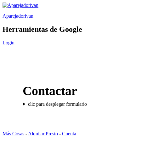
Saltar
al
Aparejadorivan
contenido
Herramientas de Google
Login
Contactar
clic para desplegar formulario
Más Cosas
-
Alquilar Presto
-
Cuenta