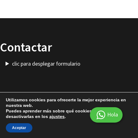
Contactar
clic para desplegar formulario
Utilizamos cookies para ofrecerte la mejor experiencia en
Más Cosas
-
Alquilar Presto
-
Cuenta
nuestra web.
Puedes aprender más sobre qué cookies utilizamos o
Hola
desactivarlas en los
ajustes
.
© 2026 Aparejadorivan
Aceptar