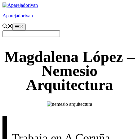
Saltar
al
Aparejadorivan
contenido
Menú
Magdalena López –
Nemesio
Arquitectura
Trabaja en A Coruña