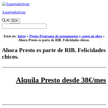
Saltar
al
Aparejadorivan
contenido
Menú
Estás en:
Inicio
»
Presto Programa de presupuestos y costes en obra
»
Ahora Presto es parte de RIB. Felicidades chicos.
Ahora Presto es parte de RIB. Felicidades
chicos.
Alquila Presto desde 38€/mes