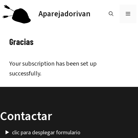
Saltar
Aparejadorivan
al
ME
contenido
Gracias
Your subscription has been set up
successfully.
Contactar
clic para desplegar formulario