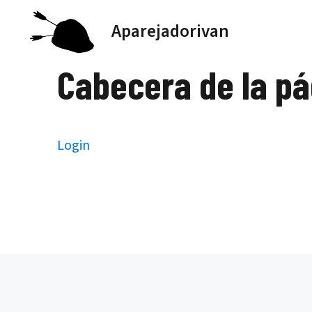
Saltar
Aparejadorivan
al
contenido
Cabecera de la p
Login