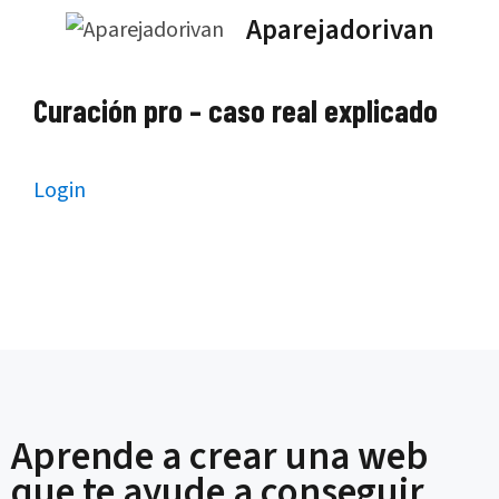
Saltar
Aparejadorivan
al
contenido
Curación pro – caso real explicado
Login
Aprende a crear una web
que te ayude a conseguir