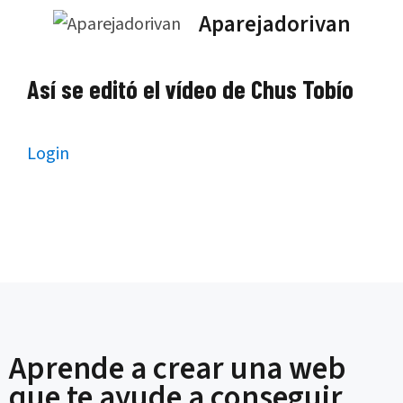
Saltar
Aparejadorivan
al
contenido
Así se editó el vídeo de Chus Tobío
Login
Aprende a crear una web
que te ayude a conseguir