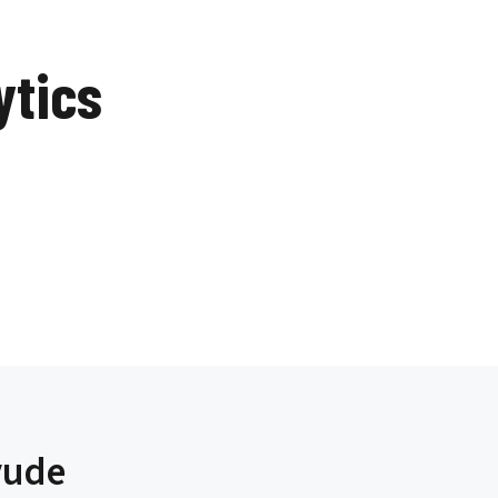
ytics
yude