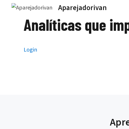
Saltar
Aparejadorivan
al
Analíticas que im
contenido
Login
Apre