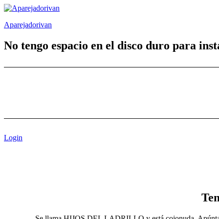
Saltar
al
Aparejadorivan
contenido
No tengo espacio en el disco duro para ins
Login
Ten
Se llama HIJOS DEL LADRILLO y está cojonuda. Apúntate a