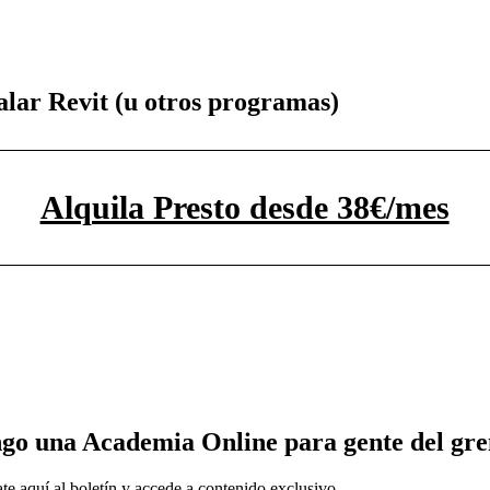
talar Revit (u otros programas)
Alquila Presto desde 38€/mes
go una Academia Online para gente del gr
quí al boletín y accede a contenido exclusivo