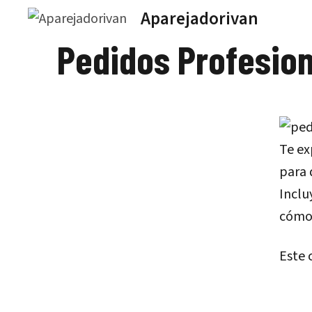
Saltar
Aparejadorivan
al
Pedidos Profesio
contenido
Te ex
para 
Inclu
cómo 
Este 