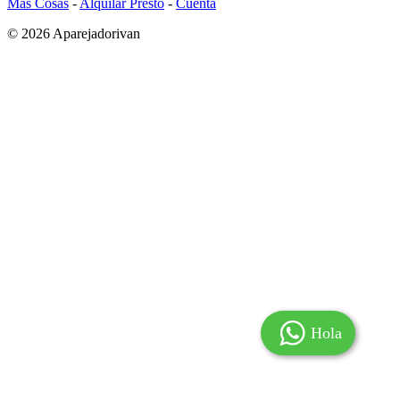
Más Cosas
-
Alquilar Presto
-
Cuenta
© 2026 Aparejadorivan
Hola